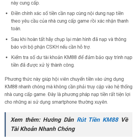
này cung cấp.
Điền chính xác số tiền cần nạp cùng nội dung nạp tiền
theo yêu cầu của nhà cung cấp game rồi xác nhận thanh
toán.
Sau khi hoàn tất hãy chụp lại màn hình đã nạp và thông
báo với bộ phận CSKH nếu cần hỗ trợ.
Kiểm tra số dư tài khoản KM88 để đảm bảo quy trình nạp
tiền đã được xử lý thành công.
Phương thức này giúp hội viên chuyển tiền vào ứng dụng
KM88 nhanh chóng mà không cần phải truy cập vào hệ thống
nhà cung cấp game. Đây là phương pháp nạp tiền rất tiện lợi
cho những ai sử dụng smartphone thường xuyên.
Xem thêm: Hướng Dẫn
Rút Tiền KM88
Về
Tài Khoản Nhanh Chóng