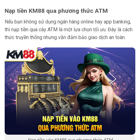
Nạp tiền KM88 qua phương thức ATM
Nếu bạn không sử dụng ngân hàng online hay app banking,
thì nạp tiền qua cây ATM là một lựa chọn tối ưu. Đây là cách
thức truyền thống nhưng vẫn đảm bảo giao dịch an toàn.