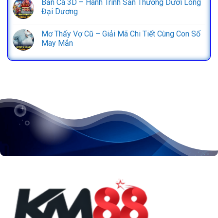
Bắn Cá 3D – Hành Trình Săn Thưởng Dưới Lòng
Đại Dương
Mơ Thấy Vợ Cũ – Giải Mã Chi Tiết Cùng Con Số
May Mắn