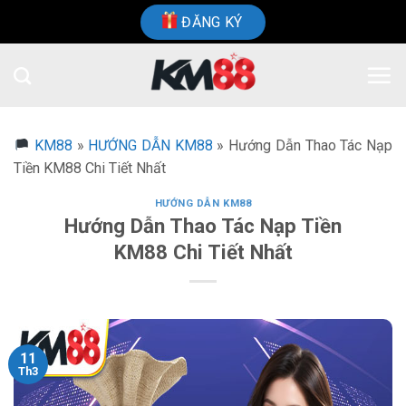
Bỏ
ĐĂNG KÝ
qua
nội
dung
KM88
»
HƯỚNG DẪN KM88
»
Hướng Dẫn Thao Tác Nạp
Tiền KM88 Chi Tiết Nhất
HƯỚNG DẪN KM88
Hướng Dẫn Thao Tác Nạp Tiền
KM88 Chi Tiết Nhất
11
Th3