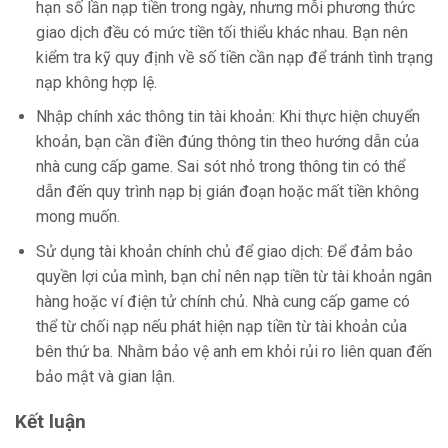
hạn số lần nạp tiền trong ngày, nhưng mỗi phương thức
giao dịch đều có mức tiền tối thiểu khác nhau. Bạn nên
kiểm tra kỹ quy định về số tiền cần nạp để tránh tình trạng
nạp không hợp lệ.
Nhập chính xác thông tin tài khoản: Khi thực hiện chuyển
khoản, bạn cần điền đúng thông tin theo hướng dẫn của
nhà cung cấp game. Sai sót nhỏ trong thông tin có thể
dẫn đến quy trình nạp bị gián đoạn hoặc mất tiền không
mong muốn.
Sử dụng tài khoản chính chủ để giao dịch: Để đảm bảo
quyền lợi của mình, bạn chỉ nên nạp tiền từ tài khoản ngân
hàng hoặc ví điện tử chính chủ. Nhà cung cấp game có
thể từ chối nạp nếu phát hiện nạp tiền từ tài khoản của
bên thứ ba. Nhằm bảo vệ anh em khỏi rủi ro liên quan đến
bảo mật và gian lận.
Kết luận