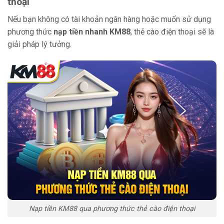
thoại
Nếu bạn không có tài khoản ngân hàng hoặc muốn sử dụng
phương thức
nạp tiền nhanh KM88
, thẻ cào điện thoại sẽ là
giải pháp lý tưởng.
Nạp tiền KM88 qua phương thức thẻ cào điện thoại